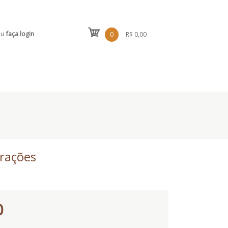
ou
faça login
0
R$ 0,00
orações
0