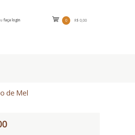
ou
faça login
0
R$ 0,00
ão de Mel
00