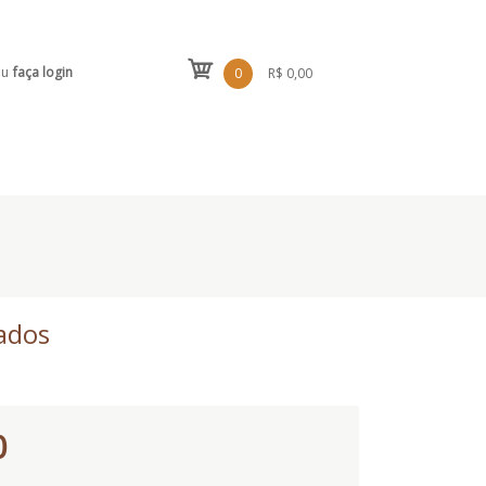
ou
faça login
0
R$ 0,00
ados
0